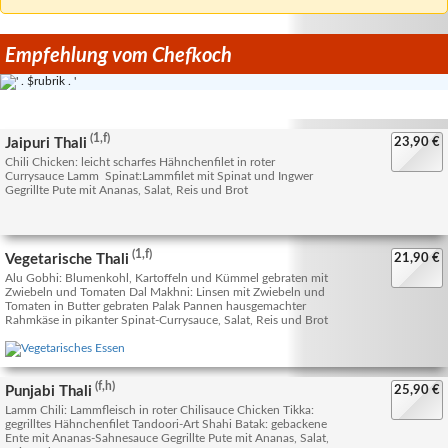
Empfehlung vom Chefkoch
(1,f)
Jaipuri Thali
23,90 €
Chili Chicken: leicht scharfes Hähnchenfilet in roter
Currysauce Lamm Spinat:Lammfilet mit Spinat und Ingwer
Gegrillte Pute mit Ananas, Salat, Reis und Brot
(1,f)
Vegetarische Thali
21,90 €
Alu Gobhi: Blumenkohl, Kartoffeln und Kümmel gebraten mit
Zwiebeln und Tomaten Dal Makhni: Linsen mit Zwiebeln und
Tomaten in Butter gebraten Palak Pannen hausgemachter
Rahmkäse in pikanter Spinat-Currysauce, Salat, Reis und Brot
(f,h)
Punjabi Thali
25,90 €
Lamm Chili: Lammfleisch in roter Chilisauce Chicken Tikka:
gegrilltes Hähnchenfilet Tandoori-Art Shahi Batak: gebackene
Ente mit Ananas-Sahnesauce Gegrillte Pute mit Ananas, Salat,