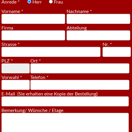
Anrede *
Herr
Frau
Vorname *
Nachname *
Firma
Abteilung
Strasse *
Nr. *
PLZ *
Ort *
Vorwahl *
Telefon *
E-Mail (Sie erhalten eine Kopie der Bestellung)
Bemerkung/ Wünsche / Etage