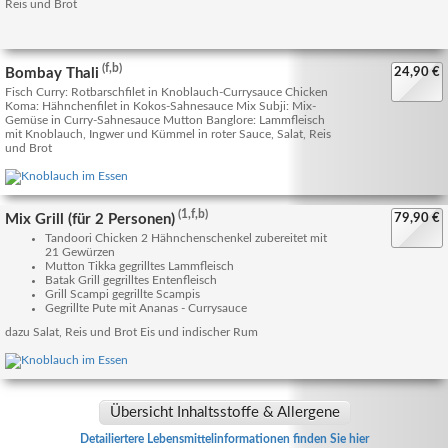
Reis und Brot
(f,b)
Bombay Thali
24,90 €
Fisch Curry: Rotbarschfilet in Knoblauch-Currysauce Chicken
Koma: Hähnchenfilet in Kokos-Sahnesauce Mix Subji: Mix-
Gemüse in Curry-Sahnesauce Mutton Banglore: Lammfleisch
mit Knoblauch, Ingwer und Kümmel in roter Sauce, Salat, Reis
und Brot
(1,f,b)
Mix Grill (für 2 Personen)
79,90 €
Tandoori Chicken 2 Hähnchenschenkel zubereitet mit
21 Gewürzen
Mutton Tikka gegrilltes Lammfleisch
Batak Grill gegrilltes Entenfleisch
Grill Scampi gegrillte Scampis
Gegrillte Pute mit Ananas - Currysauce
dazu Salat, Reis und Brot Eis und indischer Rum
Übersicht Inhaltsstoffe & Allergene
Detailiertere Lebensmittelinformationen finden Sie hier